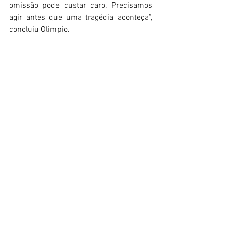
omissão pode custar caro. Precisamos 
agir antes que uma tragédia aconteça”, 
concluiu Olimpio.
Olimpio Araujo Junior
Curitiba
bairros
Ver tudo
Posts recentes