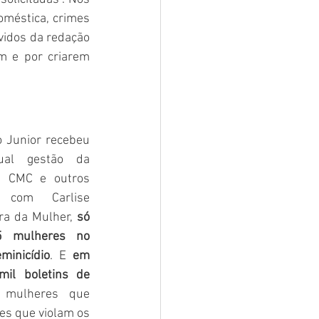
méstica, crimes 
vidos da redação 
m e por criarem 
o Junior recebeu 
al gestão da 
a CMC e outros 
 com Carlise 
ra da Mulher, 
só 
5 mulheres no 
minicídio
. E 
em 
il boletins de 
mulheres que 
s que violam os 