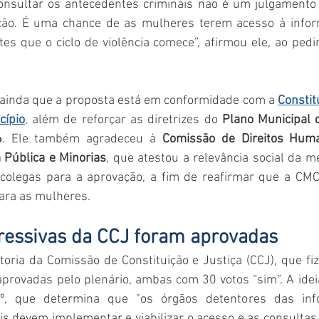
consultar os antecedentes criminais não é um julgamento 
ão. É uma chance de as mulheres terem acesso à infor
tes que o ciclo de violência comece”, afirmou ele, ao pedi
 ainda que a proposta está em conformidade com a 
Constit
cípio
, além de reforçar as diretrizes do 
Plano Municipal d
6
. Ele também agradeceu à 
Comissão de Direitos Huma
 Pública e Minorias
, que atestou a relevância social da me
colegas para a aprovação, a fim de reafirmar que a CMC
para as mulheres.
essivas da CCJ foram aprovadas
ria da Comissão de Constituição e Justiça (CCJ), que fiz
 aprovadas pelo plenário, ambas com 30 votos “sim”. A ideia
2º, que determina que "os órgãos detentores das inf
s devem implementar e viabilizar o acesso e as consultas s