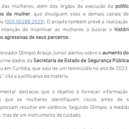
das mulheres, além dos órgãos de execução da 
políti
tos da mulher
, que divulguem sites e demais canais de
s (
005.00288.2025
). O projeto também prevê a realizaçã
intenção de incentivar as mulheres a buscar o
 histór
s agressivas de seus parceiros
.
vereador Olimpio Araujo Junior alertou sobre o 
aumento dos
forme dados da 
Secretaria de Estado de Segurança Pública
u em Curitiba, que saiu de um feminicídio no ano de 2023 
 cita a justificativa da matéria.
amentar destacou que o objetivo é fornecer informação
do que as mulheres identifiquem riscos antes de s
possam resultar em violência. Segundo Olimpio, a medida 
, mas de um instrumento de cuidado.