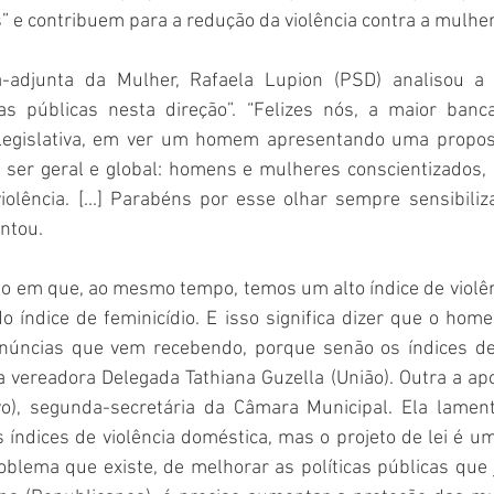
” e contribuem para a redução da violência contra a mulher
a-adjunta da Mulher, Rafaela Lupion (PSD) analisou a 
icas públicas nesta direção”. “Felizes nós, a maior banc
 Legislativa, em ver um homem apresentando uma proposi
ser geral e global: homens e mulheres conscientizados, p
olência. [...] Parabéns por esse olhar sempre sensibiliz
ntou. 
em que, ao mesmo tempo, temos um alto índice de violênc
índice de feminicídio. E isso significa dizer que o homem
núncias que vem recebendo, porque senão os índices de 
 vereadora Delegada Tathiana Guzella (União). Outra a apoi
o), segunda-secretária da Câmara Municipal. Ela lament
 índices de violência doméstica, mas o projeto de lei é u
blema que existe, de melhorar as políticas públicas que 