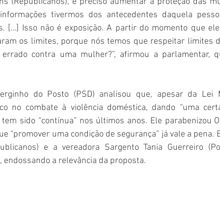
ins (Republicanos), é preciso aumentar a proteção das mu
informações tivermos dos antecedentes daquela pessoa
. [...] Isso não é exposição. A partir do momento que el
aram os limites, porque nós temos que respeitar limites d
 errado contra uma mulher?”, afirmou a parlamentar, qu
erginho do Posto (PSD) analisou que, apesar da Lei 
o no combate à violência doméstica, dando “uma certa
 tem sido “contínua” nos últimos anos. Ele parabenizou Ol
que “promover uma condição de segurança” já vale a pena. E
ublicanos) e a vereadora Sargento Tania Guerreiro (P
 endossando a relevância da proposta. 