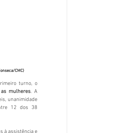
o Fonseca/CMC)
imeiro turno, o 
e as mulheres
. A 
eis, unanimidade 
tre 12 dos 38 
 à assistência e 