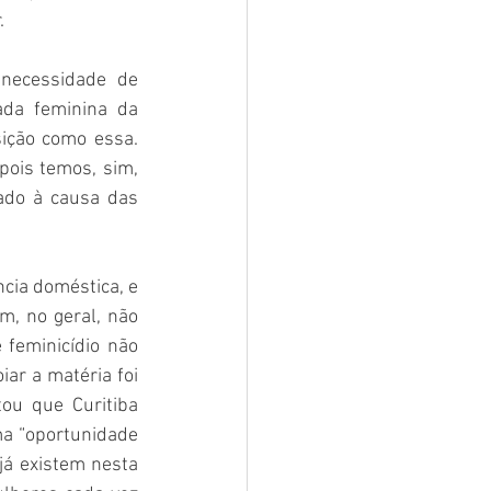
. 
necessidade de 
ada feminina da 
ção como essa. 
ois temos, sim, 
ado à causa das 
ia doméstica, e 
, no geral, não 
feminicídio não 
ar a matéria foi 
ou que Curitiba 
ma “oportunidade 
já existem nesta 