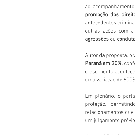
ao acompanhamento 
promoção dos direi
antecedentes criminai
outras ações com a 
agressões
 ou 
conduta
Autor da proposta, o 
Paraná em 20%
, con
crescimento acontece
uma variação de 600%”,
Em plenário, o parl
proteção, permitin
relacionamentos que 
um julgamento prévio