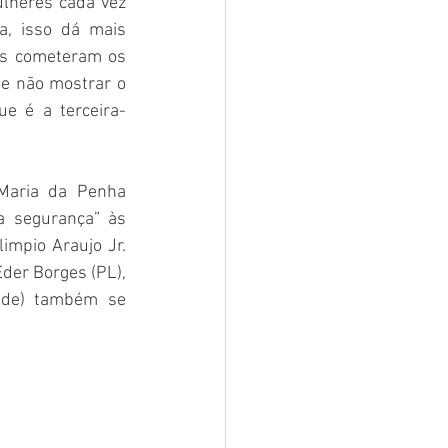
lheres cada vez 
, isso dá mais 
es cometeram os 
e não mostrar o 
e é a terceira-
Maria da Penha 
 segurança” às 
impio Araujo Jr. 
der Borges (PL), 
ode) também se 