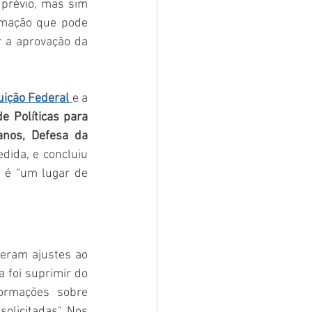
prévio, mas sim 
mação que pode 
r a aprovação da 
uição Federal
e a 
e Políticas para 
nos, Defesa da 
dida, e concluiu 
 é “um lugar de 
eram ajustes ao 
 foi suprimir do 
ormações sobre 
olicitadas". Nos 