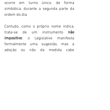
ocorre em turno único, de forma 
simbólica, durante a segunda parte da 
ordem do dia.
Contudo, como o próprio nome indica, 
trata-se de um instrumento 
não 
impositivo
: o Legislativo manifesta 
formalmente uma sugestão, mas a 
adoção ou não da medida cabe 
exclusivamente à Prefeitura de Curitiba.
Olimpio Araujo Junior
Curitiba
Jornalismo
Comunicação
Partido Liberal
vereador
transporte público
Ver tudo
Posts recentes