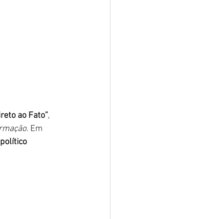
ireto ao Fato”
, 
ormação
. Em 
político 