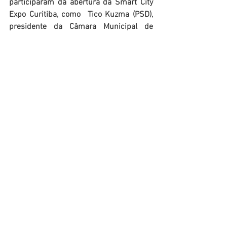
participaram da abertura da Smart City 
Expo Curitiba, como  Tico Kuzma (PSD), 
presidente da Câmara Municipal de 
Curitiba, Serginho do Posto (PSD), líder 
do governo, Meri Martins (Republicanos), 
Fernando Klinger (PL), Jasson Goulart 
(Republicanos), Renan Ceschin (Pode), 
Sidnei Toaldo (PRD).
 Os parlamentares 
poderão participar dos debates 
promovidos no evento, durante os três 
dias de programação.
Texto: 
Câmara Municipal de Curitiba
, 
edição assessoria vereador Olimpio 
Araujo Junior. 