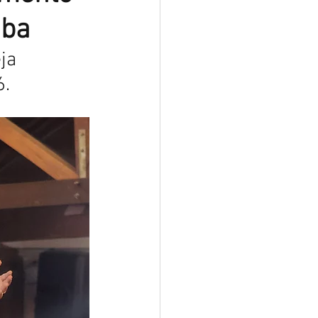
iba
ja 
. 