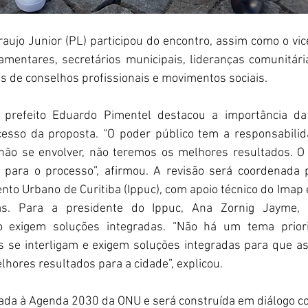
aujo Junior (PL) participou do encontro, assim como o vice
amentares, secretários municipais, lideranças comunitária
s de conselhos profissionais e movimentos sociais. 
 prefeito Eduardo Pimentel destacou a importância da 
esso da proposta. “O poder público tem a responsabilida
não se envolver, não teremos os melhores resultados. O
para o processo”, afirmou. A revisão será coordenada pe
to Urbano de Curitiba (Ippuc), com apoio técnico do Imap e
ias. Para a presidente do Ippuc, Ana Zornig Jayme, 
 exigem soluções integradas. “Não há um tema priorit
s se interligam e exigem soluções integradas para que as
hores resultados para a cidade”, explicou.
hada à Agenda 2030 da ONU e será construída em diálogo c